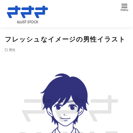
コ
フレッシュなイメージの男性イラスト
ン
テ
男性
ン
ツ
へ
移
動