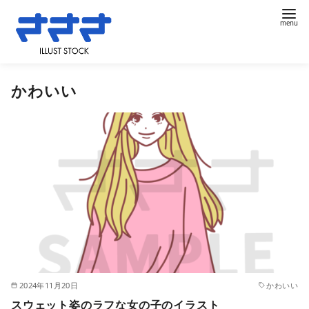
コ
かわいい
ン
テ
ン
ツ
へ
移
動
2024年11月20日
かわいい
スウェット姿のラフな女の子のイラスト