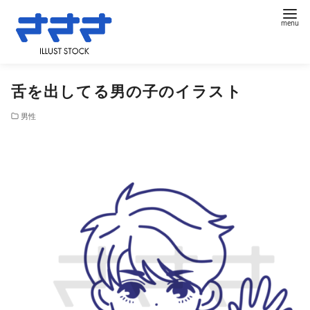
コ
舌を出してる男の子のイラスト
ン
テ
男性
ン
ツ
へ
移
動